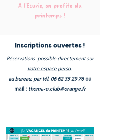
A l'Ecurie, on profite du
printemps !
Inscriptions ouvertes !
Réservations possible directement sur
votre espace perso,
au bureau, par tél.
06 62 35 29 76
ou
D
E
S
S
T
A
G
E
S
O
U
R
S
'
A
M
U
S
E
mail :
thomazo.club@orange.fr
P
R