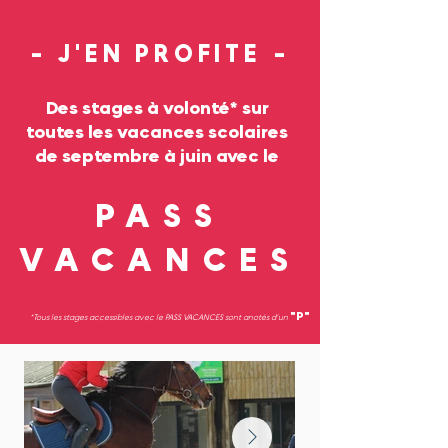
- J'EN PROFITE -
Des stages à volonté* sur
toutes les vacances scolaires
de septembre à juin avec le
PASS
VACANCES
"P"
*Tous les stages accessibles avec le PASS VACANCES sont anotés d'un