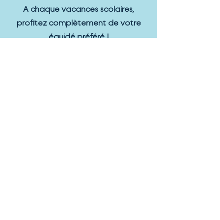
A chaque vacances scolaires,
profitez complètement de votre
équidé préféré !
Location à la semaine : 110€
5 montes libres du lundi au
vendredi (créneau horaire défini)
Conditions
:
Être adhérent du club obligatoirement,
galop 3 minimum et majeur
ou accompagné d'un adulte.
3